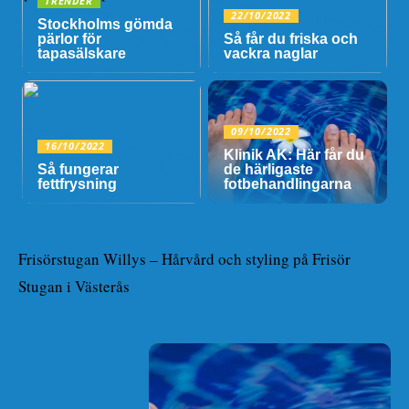
TRENDER
22/10/2022
Stockholms gömda
pärlor för
Så får du friska och
tapasälskare
vackra naglar
09/10/2022
16/10/2022
Klinik AK: Här får du
Så fungerar
de härligaste
fettfrysning
fotbehandlingarna
Frisörstugan Willys – Hårvård och styling på Frisör
Stugan i Västerås