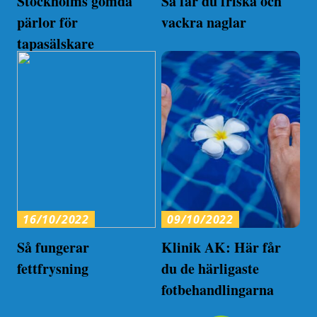
Stockholms gömda
Så får du friska och
pärlor för
vackra naglar
tapasälskare
16/10/2022
09/10/2022
Så fungerar
Klinik AK: Här får
fettfrysning
du de härligaste
fotbehandlingarna