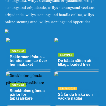
stenungsund, willys stenungsund erbjudanden, willys
stenungsund erbjudande, willys stenungsund veckans
erbjudande, willys stenungsund handla online, willys
online stenungsund, willys stenungsund öppettider
TRENDER
TRENDER
Bakformar i fokus –
trenden som tar över
De bästa sätten att
hemmabaket
tillaga loaded fries
TRENDER
22/10/2022
Stockholms gömda
pärlor för
Så får du friska och
tapasälskare
vackra naglar