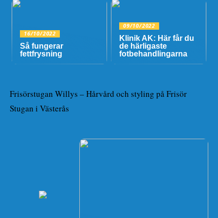
09/10/2022
16/10/2022
Klinik AK: Här får du
Så fungerar
de härligaste
fettfrysning
fotbehandlingarna
Frisörstugan Willys – Hårvård och styling på Frisör
Stugan i Västerås