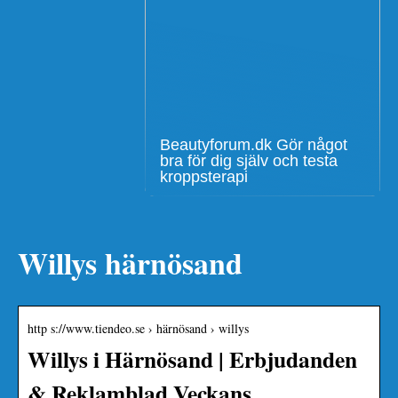
Beautyforum.dk Gör något
bra för dig själv och testa
kroppsterapi
Willys härnösand
http s://www.tiendeo.se › härnösand › willys
Willys i Härnösand | Erbjudanden
& Reklamblad Veckans