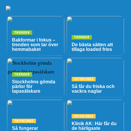
TRENDER
TRENDER
Bakformar i fokus –
trenden som tar över
De bästa sätten att
hemmabaket
tillaga loaded fries
TRENDER
22/10/2022
Stockholms gömda
pärlor för
Så får du friska och
tapasälskare
vackra naglar
09/10/2022
16/10/2022
Klinik AK: Här får du
Så fungerar
de härligaste