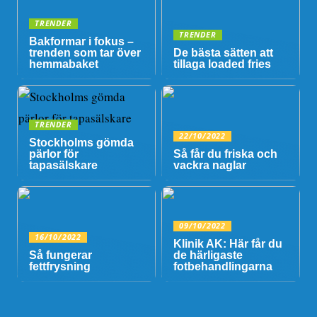
TRENDER
TRENDER
Bakformar i fokus –
trenden som tar över
De bästa sätten att
hemmabaket
tillaga loaded fries
TRENDER
22/10/2022
Stockholms gömda
pärlor för
Så får du friska och
tapasälskare
vackra naglar
09/10/2022
16/10/2022
Klinik AK: Här får du
Så fungerar
de härligaste
fettfrysning
fotbehandlingarna