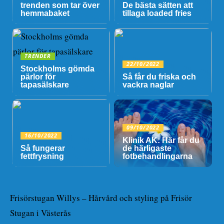
trenden som tar över
De bästa sätten att
hemmabaket
tillaga loaded fries
TRENDER
22/10/2022
Stockholms gömda
pärlor för
Så får du friska och
tapasälskare
vackra naglar
09/10/2022
16/10/2022
Klinik AK: Här får du
Så fungerar
de härligaste
fettfrysning
fotbehandlingarna
Frisörstugan Willys – Hårvård och styling på Frisör
Stugan i Västerås