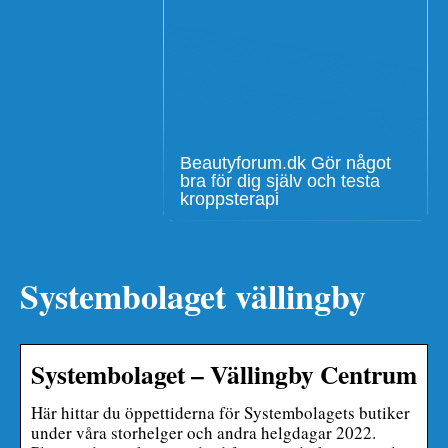
Beautyforum.dk Gör något
bra för dig själv och testa
kroppsterapi
Systembolaget vällingby
Systembolaget – Vällingby Centrum
Här hittar du öppettiderna för Systembolagets butiker
under våra storhelger och andra helgdagar 2022.