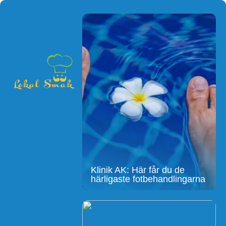
Klinik AK: Här får du de
härligaste fotbehandlingarna