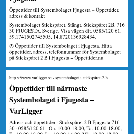
Öppettider till Systembolaget Fjugesta – Öppettider,
adress & kontakt
Systembolaget Stickspåret. Stängt. Stickspåret 2B. 716
30 FJUGESTA. Sverige. Visa vägen dit. 0585/120 61.
59.1741502745505, 14.8720136928434.
◴ Öppettider till Systembolaget i Fjugesta. Hitta
öppettider, adress, telefonnummer för Systembolaget
på Stickspåret 2 B i Fjugesta – Öppettider.nu
http s://www.varligger.se › systembolaget › stickspåret-2-b
Öppettider till närmaste
Systembolaget i Fjugesta –
VarLigger
Adress och öppettider · Stickspåret 2 B Fjugesta 716
30 · 0585/120 61 · On: 10:00-18:00, To: 10:00-18:00,