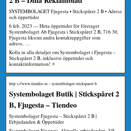
SYSTEMBOLAGET Fjugesta • Stickspåret 2 B • Adress
och öppettider
6 feb. 2023 — Hitta öppettider för företaget
Systembolaget Ab Fjugesta i Stickspåret 2 B, 716 30,
Fjugesta liksom andra kontaktuppgifter som
adress, …
Kolla in alla detaljer om Systembolaget i Fjugesta –
Stickspåret 2 B, inklusive öppettider och
kontaktinformation! ⭐
http s://www.tiendeo.se › systembolaget-sticksparet-b
Systembolaget Butik | Stickspåret 2
B, Fjugesta – Tiendeo
Systembolaget Fjugesta – Stickspåret 2 B |
Erbjudanden & Öppettider
Systembolaget Fjugesta. Aktuella erbjudanden. 3/5.