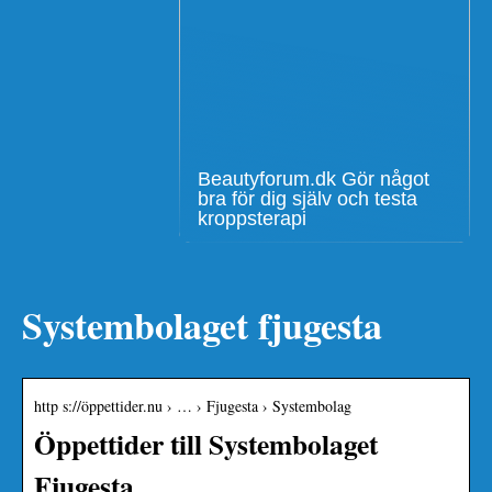
Beautyforum.dk Gör något
bra för dig själv och testa
kroppsterapi
Systembolaget fjugesta
http s://öppettider.nu › … › Fjugesta › Systembolag
Öppettider till Systembolaget
Fjugesta