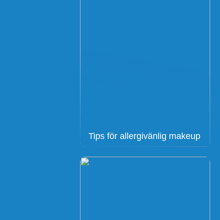
Tips för allergivänlig makeup