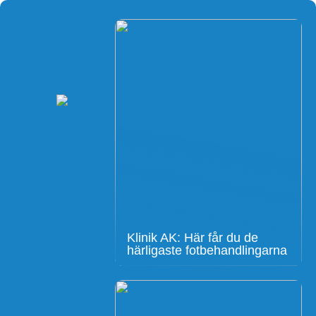
Klinik AK: Här får du de
härligaste fotbehandlingarna