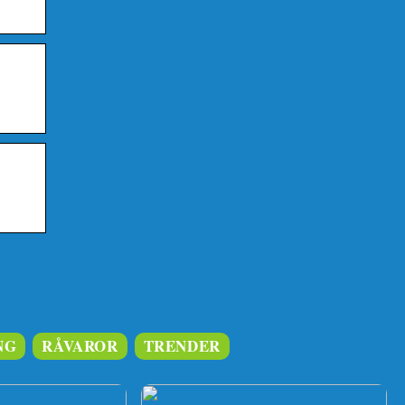
NG
RÅVAROR
TRENDER