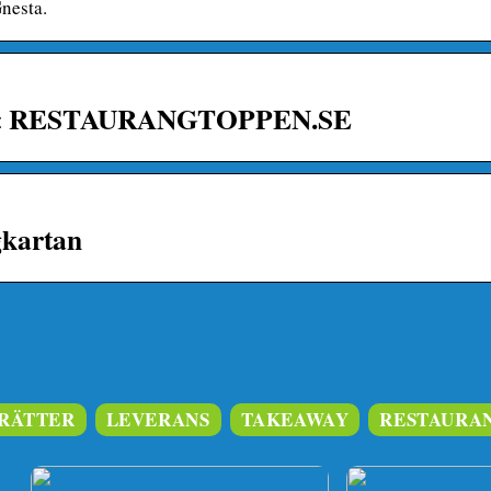
Gnesta.
ang « RESTAURANGTOPPEN.SE
gkartan
RÄTTER
LEVERANS
TAKEAWAY
RESTAURA