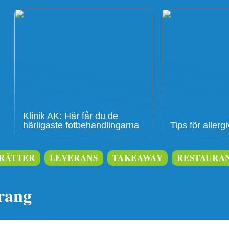
Klinik AK: Här får du de
härligaste fotbehandlingarna
Tips för aller
RÄTTER
LEVERANS
TAKEAWAY
RESTAURA
urang