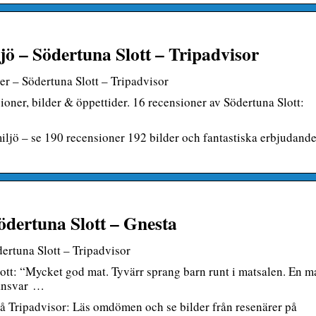
jö – Södertuna Slott – Tripadvisor
er – Södertuna Slott – Tripadvisor
ioner, bilder & öppettider. 16 recensioner av Södertuna Slott:
iljö – se 190 recensioner 192 bilder och fantastiska erbjudand
ödertuna Slott – Gnesta
ertuna Slott – Tripadvisor
tt: “Mycket god mat. Tyvärr sprang barn runt i matsalen. En m
 ansvar …
på Tripadvisor: Läs omdömen och se bilder från resenärer på