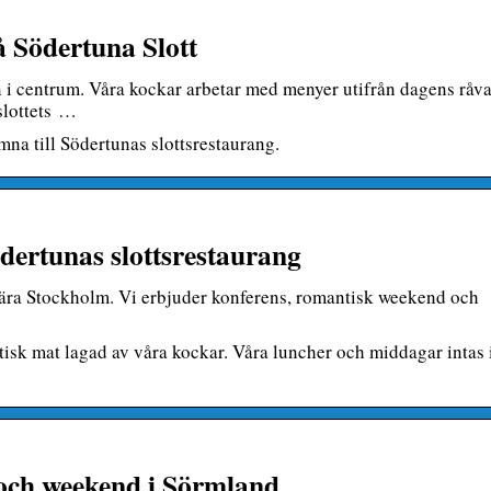
 Södertuna Slott
n i centrum. Våra kockar arbetar med menyer utifrån dagens råv
slottets …
mna till Södertunas slottsrestaurang.
dertunas slottsrestaurang
 nära Stockholm. Vi erbjuder konferens, romantisk weekend och
stisk mat lagad av våra kockar. Våra luncher och middagar intas 
 och weekend i Sörmland