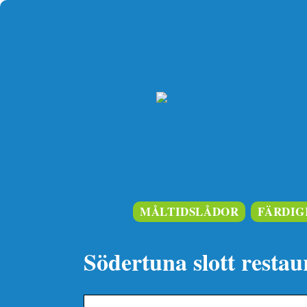
MÅLTIDSLÅDOR
FÄRDIG
Södertuna slott resta