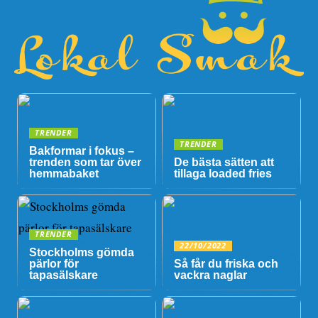
TRENDER
TRENDER
Bakformar i fokus –
trenden som tar över
De bästa sätten att
hemmabaket
tillaga loaded fries
TRENDER
22/10/2022
Stockholms gömda
pärlor för
Så får du friska och
tapasälskare
vackra naglar