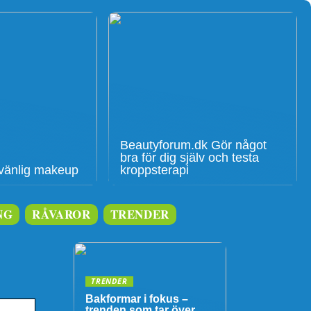
Beautyforum.dk Gör något
bra för dig själv och testa
givänlig makeup
kroppsterapi
NG
RÅVAROR
TRENDER
TRENDER
Bakformar i fokus –
trenden som tar över