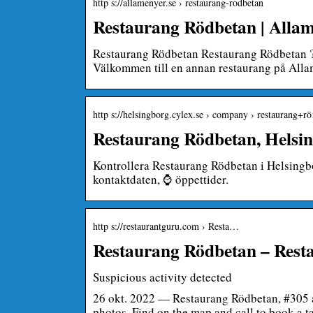
http s://allamenyer.se › restaurang-rodbetan
Restaurang Rödbetan | Allam
Restaurang Rödbetan Restaurang Rödbetan ?
Välkommen till en annan restaurang på All
http s://helsingborg.cylex.se › company › restaurang+
Restaurang Rödbetan, Helsin
Kontrollera Restaurang Rödbetan i Helsi
kontaktdaten, ⌚ öppettider.
http s://restaurantguru.com › Resta…
Restaurang Rödbetan – Rest
Suspicious activity detected
26 okt. 2022 — Restaurang Rödbetan, #305 a
photos. Find on the map and call to book a ta