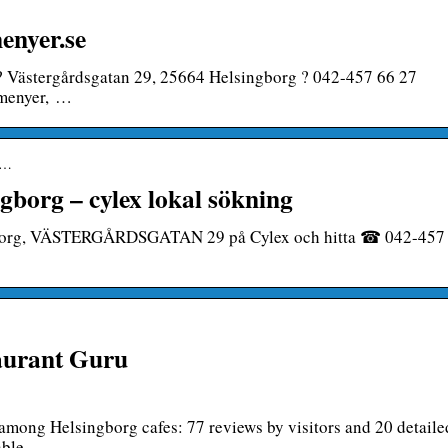
enyer.se
 Västergårdsgatan 29, 25664 Helsingborg ? 042-457 66 27
amenyer, …
rö…
gborg – cylex lokal sökning
ngborg, VÄSTERGÅRDSGATAN 29 på Cylex och hitta ☎ 042-457
aurant Guru
mong Helsingborg cafes: 77 reviews by visitors and 20 detaile
ble.