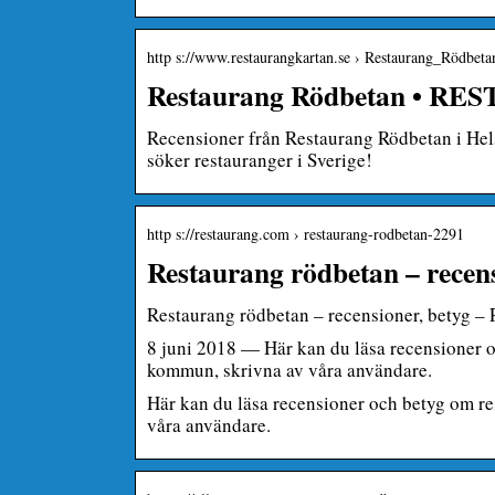
http s://www.restaurangkartan.se › Restaurang_Rödbeta
Restaurang Rödbetan • 
Recensioner från Restaurang Rödbetan i Hels
söker restauranger i Sverige!
http s://restaurang.com › restaurang-rodbetan-2291
Restaurang rödbetan – recens
Restaurang rödbetan – recensioner, betyg –
8 juni 2018 — Här kan du läsa recensioner 
kommun, skrivna av våra användare.
Här kan du läsa recensioner och betyg om r
våra användare.