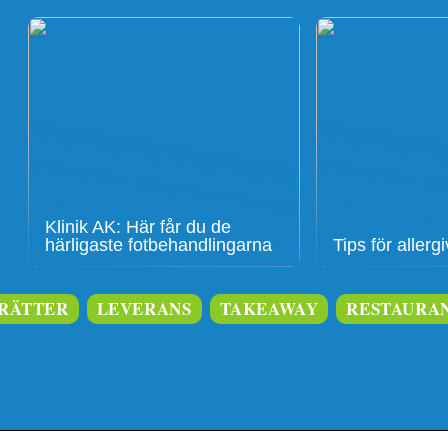
Klinik AK: Här får du de
härligaste fotbehandlingarna
Tips för aller
RÄTTER
LEVERANS
TAKEAWAY
RESTAURA