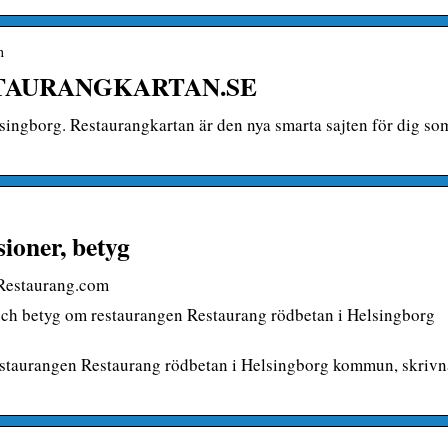
n
RESTAURANGKARTAN.SE
ingborg. Restaurangkartan är den nya smarta sajten för dig so
ioner, betyg
 Restaurang.com
och betyg om restaurangen Restaurang rödbetan i Helsingborg
estaurangen Restaurang rödbetan i Helsingborg kommun, skrivn