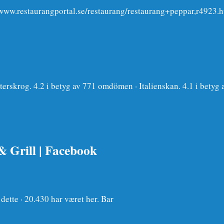
//www.restaurangportal.se/restaurang/restaurang+peppar,r4923.h
erskrog. 4.2 i betyg av 771 omdömen · Italienskan. 4.1 i bety
& Grill | Facebook
ette · 20.430 har været her. Bar