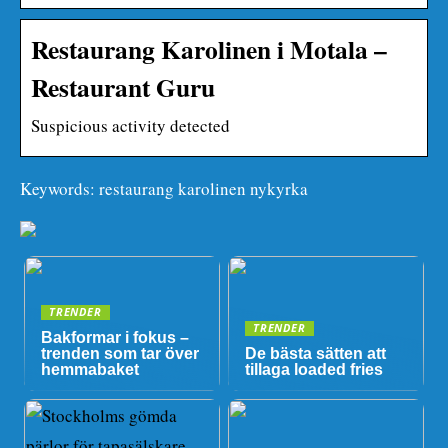
Restaurang Karolinen i Motala –
Restaurant Guru
Suspicious activity detected
Keywords: restaurang karolinen nykyrka
TRENDER
TRENDER
Bakformar i fokus –
trenden som tar över
De bästa sätten att
hemmabaket
tillaga loaded fries