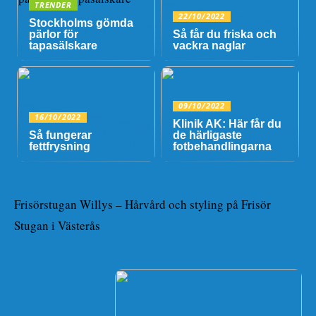
TRENDER
22/10/2022
Stockholms gömda
pärlor för
Så får du friska och
tapasälskare
vackra naglar
09/10/2022
16/10/2022
Klinik AK: Här får du
Så fungerar
de härligaste
fettfrysning
fotbehandlingarna
Frisörstugan Willys – Hårvård och styling på Frisör
Stugan i Västerås