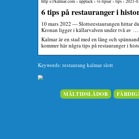
http s://kalmar.com › upptack › vi-tipsar › tips › 2021-
6 tips på restauranger i hist
10 mars 2022 — Slottsrestaurangen hittar du 
Kronan ligger i källarvalven under två av …
Kalmar är en stad med en lång och spännande 
kommer här några tips på restauranger i hist
Keywords: restaurang kalmar slott
MÅLTIDSLÅDOR
FÄRDIG