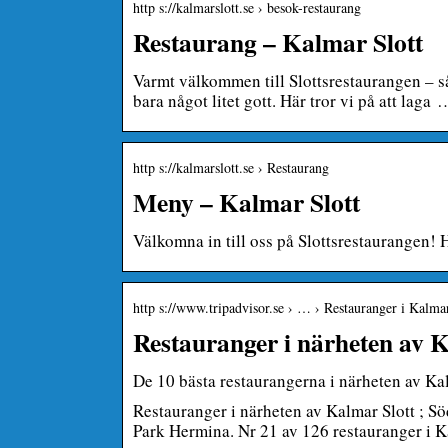
http s://kalmarslott.se › besok-restaurang
Restaurang – Kalmar Slott
Varmt välkommen till Slottsrestaurangen – såv
bara något litet gott. Här tror vi på att laga 
http s://kalmarslott.se › Restaurang
Meny – Kalmar Slott
Välkomna in till oss på Slottsrestaurangen! 
http s://www.tripadvisor.se › … › Restauranger i Kalma
Restauranger i närheten av K
De 10 bästa restaurangerna i närheten av Ka
Restauranger i närheten av Kalmar Slott ; S
Park Hermina. Nr 21 av 126 restauranger i K