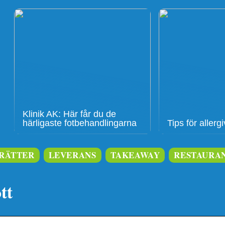
Klinik AK: Här får du de
härligaste fotbehandlingarna
Tips för aller
RÄTTER
LEVERANS
TAKEAWAY
RESTAURA
tt