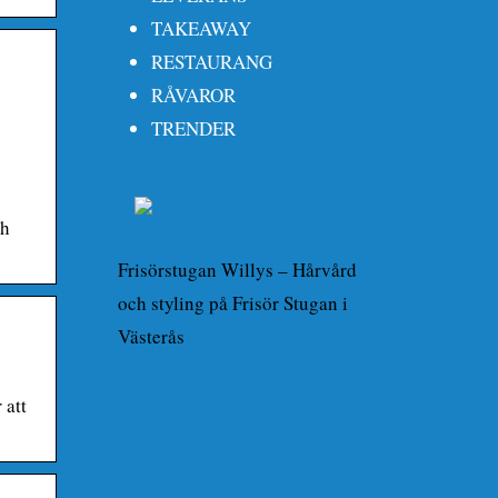
TAKEAWAY
RESTAURANG
RÅVAROR
TRENDER
ch
Frisörstugan Willys – Hårvård
och styling på Frisör Stugan i
Västerås
 att