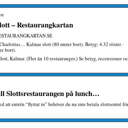
ott
ott – Restaurangkartan
r « RESTAURANGKARTAN.SE
harlottas… Kalmar slott (80 meter bort). Betyg: 4.32 röster ·
r bort).
lott, Kalmar. (Fler än 10 restauranger.) Se betyg, recensioner o
ll Slottsrestaurangen på lunch…
d att entrén “flyttat in” behöver du nu inte betala slottsentré för