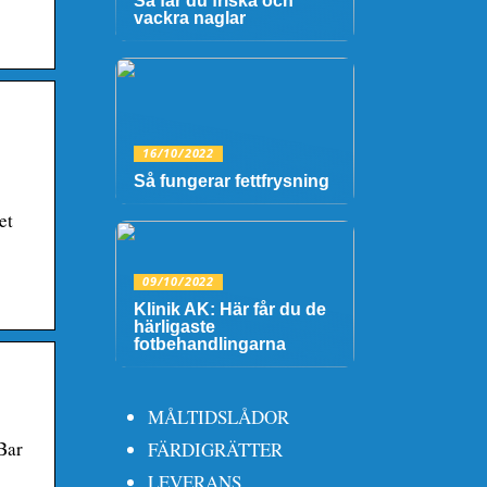
Så får du friska och
vackra naglar
16/10/2022
Så fungerar fettfrysning
et
09/10/2022
Klinik AK: Här får du de
härligaste
fotbehandlingarna
MÅLTIDSLÅDOR
 Bar
FÄRDIGRÄTTER
LEVERANS