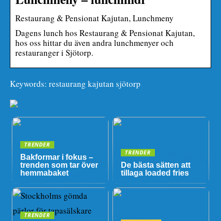
Restaurang & Pensionat Kajutan, Lunchmeny
Dagens lunch hos Restaurang & Pensionat Kajutan,
hos oss hittar du även andra lunchmenyer och
restauranger i Sjötorp.
Keywords: restaurang kajutan sjötorp
TRENDER
TRENDER
Bakformar i fokus –
trenden som tar över
De bästa sätten att
hemmabaket
tillaga loaded fries
TRENDER