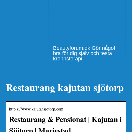
Beautyforum.dk Gör något
bra för dig själv och testa
kroppsterapi
Restaurang kajutan sjötorp
http s://www.kajutansjotorp.com
Restaurang & Pensionat | Kajutan i
Sjötorp | Mariestad