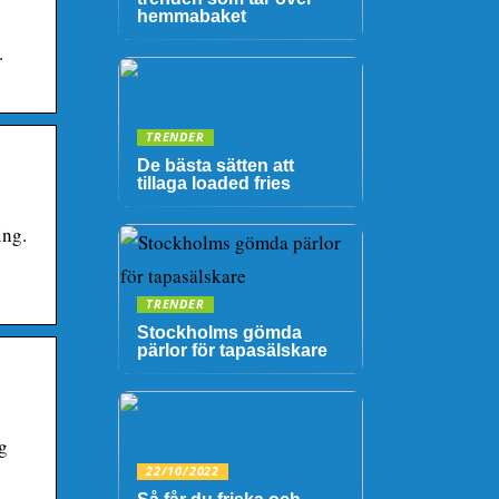
hemmabaket
·
TRENDER
De bästa sätten att
tillaga loaded fries
ing.
TRENDER
Stockholms gömda
pärlor för tapasälskare
g
22/10/2022