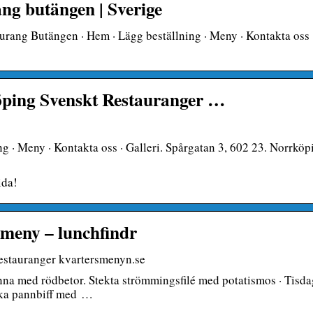
ng butängen | Sverige
aurang Butängen · Hem · Lägg beställning · Meny · Kontakta oss 
ping Svenskt Restauranger …
 · Meny · Kontakta oss · Galleri. Spårgatan 3, 602 23. Norrköp
ida!
meny – lunchfindr
estauranger kvartersmenyn.se
a med rödbetor. Stekta strömmingsfilé med potatismos · Tisda
ska pannbiff med …