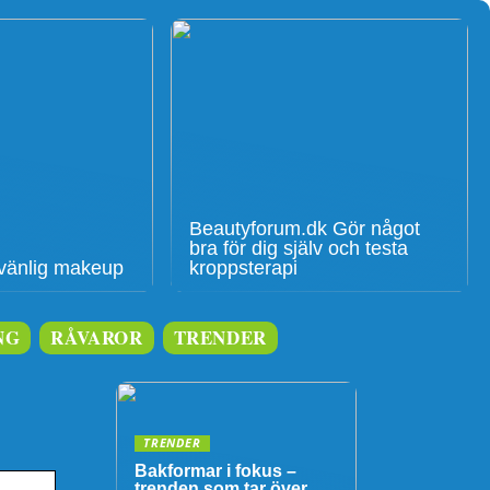
Beautyforum.dk Gör något
bra för dig själv och testa
givänlig makeup
kroppsterapi
NG
RÅVAROR
TRENDER
TRENDER
Bakformar i fokus –
trenden som tar över