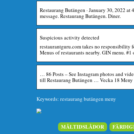
Restaurang Butängen · January 30, 2022 at 4
message. Restaurang Butängen. Diner.
Suspicious activity detected
restaurantguru.com takes no responsibility f
Menus of restaurants nearby. GIN menu. #1
… 86 Posts – See Instagram photos and vi
till Restaurang Butängen … Vecka 18 Meny 
Keywords: restaurang butängen meny
MÅLTIDSLÅDOR
FÄRDIG