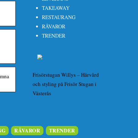
TAKEAWAY
RESTAURANG
RÅVAROR
TRENDER
.
Frisörstugan Willys – Hårvård
omna
och styling på Frisör Stugan i
Västerås
NG
RÅVAROR
TRENDER