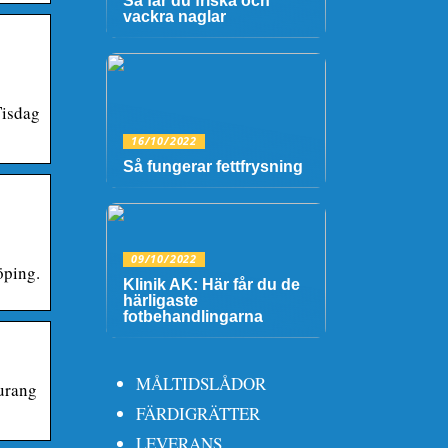
Så får du friska och
vackra naglar
Tisdag
16/10/2022
Så fungerar fettfrysning
09/10/2022
öping.
Klinik AK: Här får du de
härligaste
fotbehandlingarna
MÅLTIDSLÅDOR
urang
FÄRDIGRÄTTER
LEVERANS