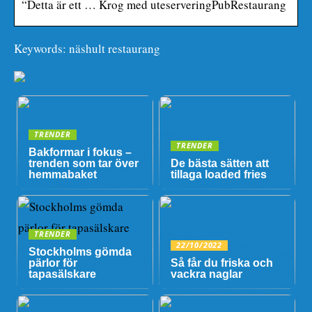
“Detta är ett … Krog med uteserveringPubRestaurang
Keywords: näshult restaurang
TRENDER
TRENDER
Bakformar i fokus –
trenden som tar över
De bästa sätten att
hemmabaket
tillaga loaded fries
TRENDER
22/10/2022
Stockholms gömda
pärlor för
Så får du friska och
tapasälskare
vackra naglar