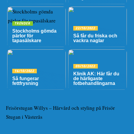
TRENDER
22/10/2022
Stockholms gömda
pärlor för
Så får du friska och
tapasälskare
vackra naglar
09/10/2022
16/10/2022
Klinik AK: Här får du
Så fungerar
de härligaste
fettfrysning
fotbehandlingarna
Frisörstugan Willys – Hårvård och styling på Frisör
Stugan i Västerås