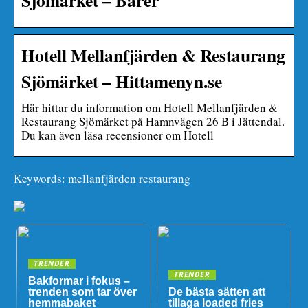
Hotell Mellanfjärden & Restaurang
Sjömärket – Hittamenyn.se
Här hittar du information om Hotell Mellanfjärden &
Restaurang Sjömärket på Hamnvägen 26 B i Jättendal.
Du kan även läsa recensioner om Hotell
Keywords: mellanfjärden restaurang
TRENDER
TRENDER
Bakformar i fokus –
trenden som tar över
De bästa sätten att
hemmabaket
tillaga loaded fries