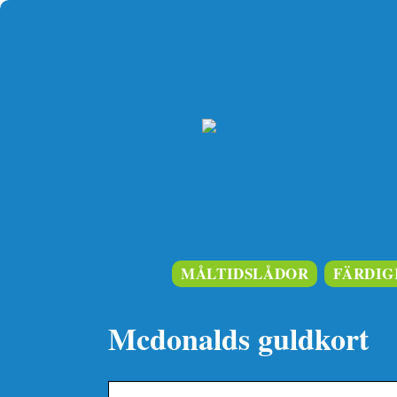
MÅLTIDSLÅDOR
FÄRDIG
Mcdonalds guldkort