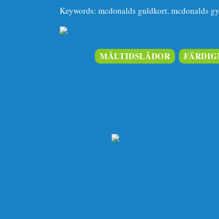
Keywords: mcdonalds guldkort, mcdonalds gy
MÅLTIDSLÅDOR
FÄRDIG