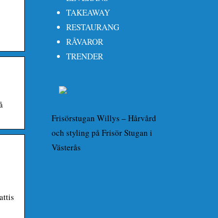
TAKEAWAY
RESTAURANG
RÅVAROR
TRENDER
å
Frisörstugan Willys – Hårvård
och styling på Frisör Stugan i
Västerås
ttis