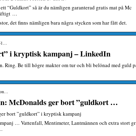
 ett “Guldkort” så är du nämligen garanterad gratis mat på Mc
häftigt …
stor, det finns nämligen bara några stycken som har fått det.
851…
t” i kryptisk kampanj – LinkedIn
nen. Ring. Be till högre makter om tur och bli belönad med guld p
cdon…
In: McDonalds ger bort ”guldkort …
r bort ”guldkort” i kryptisk kampanj
mpanj … Vattenfall, Mentimeter, Lantmännen och extra stort gra
 …