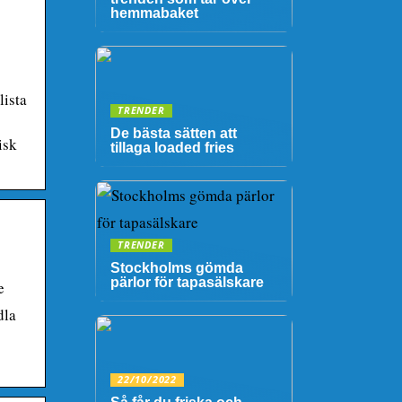
hemmabaket
lista
TRENDER
De bästa sätten att
isk
tillaga loaded fries
TRENDER
Stockholms gömda
pärlor för tapasälskare
e
dla
22/10/2022