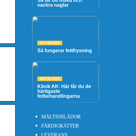
Så får du friska och
vackra naglar
16/10/2022
Så fungerar fettfrysning
09/10/2022
Klinik AK: Här får du de
härligaste
fotbehandlingarna
MÅLTIDSLÅDOR
FÄRDIGRÄTTER
LEVERANS