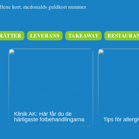
llene kort, mcdonalds guldkort nummer
RÄTTER
LEVERANS
TAKEAWAY
RESTAURA
Klinik AK: Här får du de
härligaste fotbehandlingarna
Tips för aller