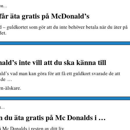
cdon…
 får äta gratis på McDonald’s
– guldkortet som gör att du inte behöver betala när du äter på
det.
d’s inte vill att du ska känna till
s vad man kan göra för att få ett guldkort svarade de att
tt de …
en-älskare.
aet…
an du äta gratis på Mc Donalds i …
å Mc Donalds i resten av ditt liv