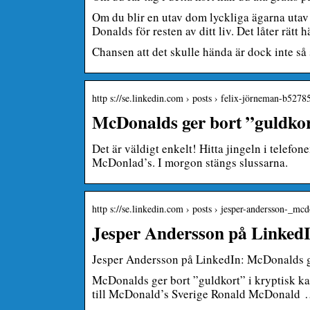
Om du blir en utav dom lyckliga ägarna utav
Donalds för resten av ditt liv. Det låter rätt 
Chansen att det skulle hända är dock inte så 
http s://se.linkedin.com › posts › felix-jörneman-b527
McDonalds ger bort ”guldkor
Det är väldigt enkelt! Hitta jingeln i telefo
McDonlad’s. I morgon stängs slussarna.
http s://se.linkedin.com › posts › jesper-andersson-_m
Jesper Andersson på Linked
Jesper Andersson på LinkedIn: McDonalds ge
McDonalds ger bort ”guldkort” i kryptisk ka
till McDonald’s Sverige Ronald McDonald