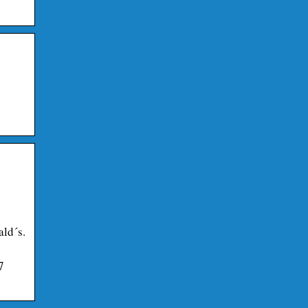
ald´s.
7