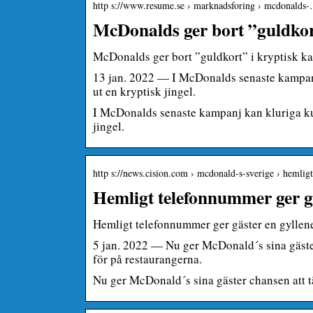
http s://www.resume.se › marknadsforing › mcdonalds
McDonalds ger bort ”guldkor
McDonalds ger bort ”guldkort” i kryptisk 
13 jan. 2022 — I McDonalds senaste kampanj 
ut en kryptisk jingel.
I McDonalds senaste kampanj kan kluriga kund
jingel.
http s://news.cision.com › mcdonald-s-sverige › hemli
Hemligt telefonnummer ger gä
Hemligt telefonnummer ger gäster en gyllen
5 jan. 2022 — Nu ger McDonald´s sina gäster
för på restaurangerna.
Nu ger McDonald´s sina gäster chansen att t