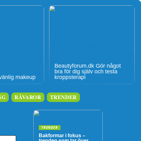
Beautyforum.dk Gör något
bra för dig själv och testa
givänlig makeup
kroppsterapi
NG
RÅVAROR
TRENDER
TRENDER
Bakformar i fokus –
trenden som tar över