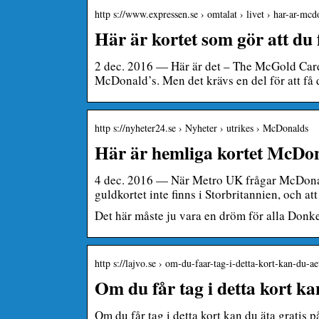
http s://www.expressen.se › omtalat › livet › har-ar-m
Här är kortet som gör att du
2 dec. 2016 — Här är det – The McGold Card 
McDonald’s. Men det krävs en del för att få 
http s://nyheter24.se › Nyheter › utrikes › McDonalds
Här är hemliga kortet McDonal
4 dec. 2016 — När Metro UK frågar McDonald’
guldkortet inte finns i Storbritannien, och a
Det här måste ju vara en dröm för alla Donk
http s://lajvo.se › om-du-faar-tag-i-detta-kort-kan-du-
Om du får tag i detta kort k
Om du får tag i detta kort kan du äta gratis p