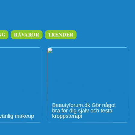
NG
RÅVAROR
TRENDER
Beautyforum.dk Gör något
bra för dig själv och testa
givänlig makeup
kroppsterapi