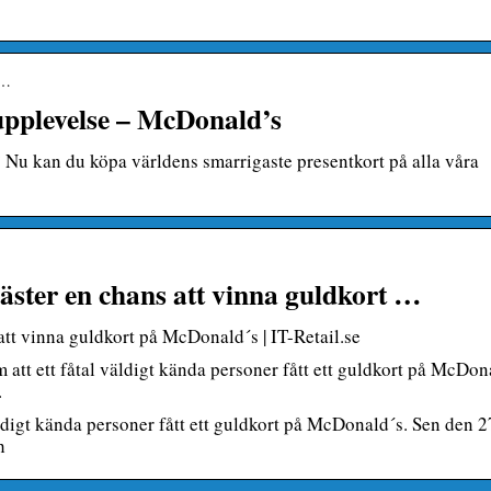
p…
upplevelse – McDonald’s
 Nu kan du köpa världens smarrigaste presentkort på alla våra
äster en chans att vinna guldkort …
tt vinna guldkort på McDonald´s | IT-Retail.se
 att ett fåtal väldigt kända personer fått ett guldkort på McDon
…
äldigt kända personer fått ett guldkort på McDonald´s. Sen den 2
h