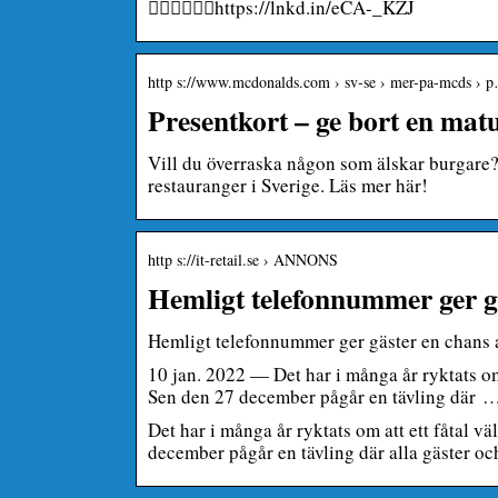
👇🏼🍟👇🏼🍔https://lnkd.in/eCA-_KZJ
http s://www.mcdonalds.com › sv-se › mer-pa-mcds › 
Presentkort – ge bort en mat
Vill du överraska någon som älskar burgare?
restauranger i Sverige. Läs mer här!
http s://it-retail.se › ANNONS
Hemligt telefonnummer ger g
Hemligt telefonnummer ger gäster en chans a
10 jan. 2022 — Det har i många år ryktats om
Sen den 27 december pågår en tävling där 
Det har i många år ryktats om att ett fåtal v
december pågår en tävling där alla gäster oc