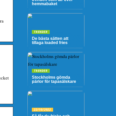
hemmabaket
dra
TRENDER
De bästa sätten att
tillaga loaded fries
TRENDER
ycket
Stockholms gömda
pärlor för tapasälskare
22/10/2022