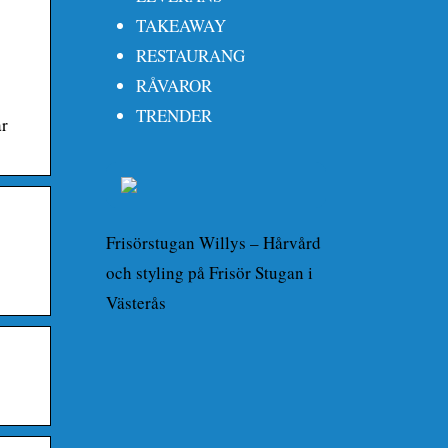
TAKEAWAY
RESTAURANG
RÅVAROR
TRENDER
ar
Frisörstugan Willys – Hårvård
och styling på Frisör Stugan i
Västerås