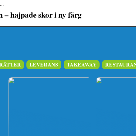
ti…
n – hajpade skor i ny färg
RÄTTER
LEVERANS
TAKEAWAY
RESTAURA