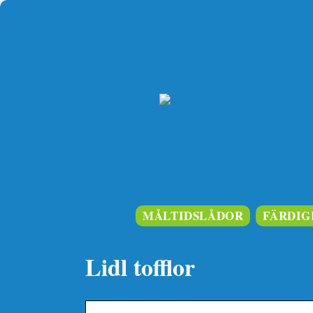
MÅLTIDSLÅDOR
FÄRDIG
Lidl tofflor