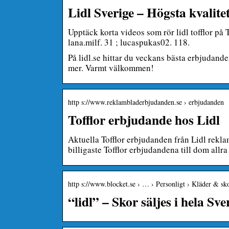
Lidl Sverige – Högsta kvalitet 
Upptäck korta videos som rör lidl tofflor på 
lana.milf. 31 ; lucaspukas02. 118.
På lidl.se hittar du veckans bästa erbjudande
mer. Varmt välkommen!
http s://www.reklambladerbjudanden.se › erbjudanden
Tofflor erbjudande hos Lidl
Aktuella Tofflor erbjudanden från Lidl rekl
billigaste Tofflor erbjudandena till dom allra
http s://www.blocket.se › … › Personligt › Kläder & sk
“lidl” – Skor säljes i hela Sve