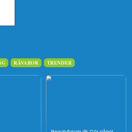
NG
RÅVAROR
TRENDER
Beautyforum.dk Gör något