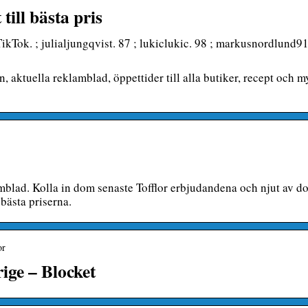
till bästa pris
TikTok. ; julialjungqvist. 87 ; lukiclukic. 98 ; markusnordlund91
n, aktuella reklamblad, öppettider till alla butiker, recept och m
amblad. Kolla in dom senaste Tofflor erbjudandena och njut av d
 bästa priserna.
or
rige – Blocket