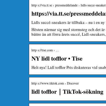
http s://via.tt.se › pressmeddelande › lidls-succe-sneak
https://via.tt.se/pressmeddel
Lidls succé-sneakers är tillbaka – nu i en ny
Hösten närmar sig med stormsteg och det är d
bättre än att förra årets succé, Lidl-sneaker
http s://tise.com › …
NY lidl tofflor • Tise
Helt nya! Lidl tofflor Pris diskuteras vid sna
http s://www.tiktok.com › Discover
lidl tofflor｜TikTok-sökning