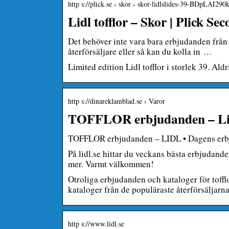
http s://plick.se › skor › skor-lidlslides-39-BDpLAI290
Lidl tofflor – Skor | Plick S
Det behöver inte vara bara erbjudanden från L
återförsäljare eller så kan du kolla in …
Limited edition Lidl tofflor i storlek 39. Ald
http s://dinareklamblad.se › Varor
TOFFLOR erbjudanden – Li
TOFFLOR erbjudanden – LIDL • Dagens erb
På lidl.se hittar du veckans bästa erbjudande
mer. Varmt välkommen!
Otroliga erbjudanden och kataloger för toff
kataloger från de populäraste återförsäljarna
http s://www.lidl.se