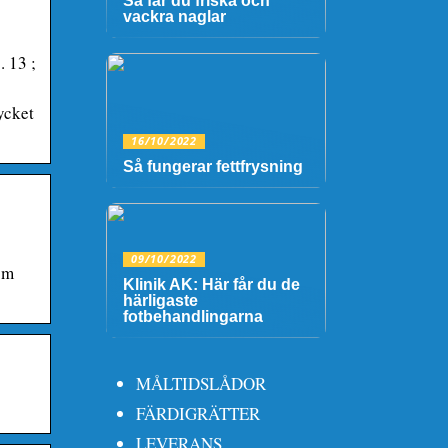
Så får du friska och
vackra naglar
. 13 ;
ycket
16/10/2022
Så fungerar fettfrysning
09/10/2022
om
Klinik AK: Här får du de
härligaste
fotbehandlingarna
MÅLTIDSLÅDOR
FÄRDIGRÄTTER
LEVERANS