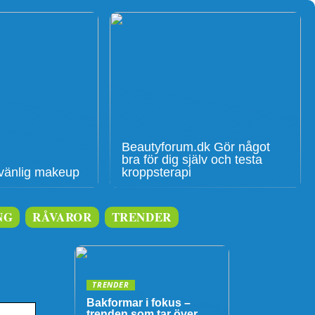
Beautyforum.dk Gör något
bra för dig själv och testa
givänlig makeup
kroppsterapi
NG
RÅVAROR
TRENDER
TRENDER
Bakformar i fokus –
trenden som tar över