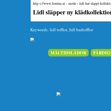
http s://www.femina.se › mode › lidl-har-slappt-kollek
Lidl släpper ny klädkollektio
Keywords: lidl tofflor, lidl badtofflor
MÅLTIDSLÅDOR
FÄRDIG