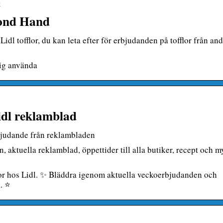
k
econd Hand
idl tofflor, du kan leta efter för erbjudanden på tofflor från an
rig använda
dl reklamblad
judande från reklambladen
n, aktuella reklamblad, öppettider till alla butiker, recept och m
lor hos Lidl. ✨ Bläddra igenom aktuella veckoerbjudanden och
. ⭐