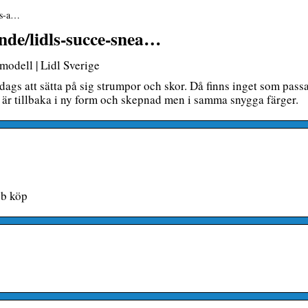
ers-a…
ande/lidls-succe-snea…
 modell | Lidl Sverige
ags att sätta på sig strumpor och skor. Då finns inget som pass
s, är tillbaka i ny form och skepnad men i samma snygga färger.
bb köp