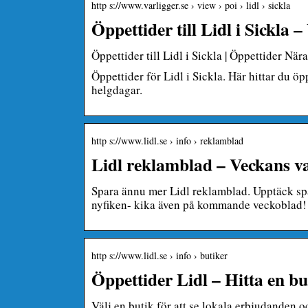
http s://www.varligger.se › view › poi › lidl › sickla
Öppettider till Lidl i Sickla 
Öppettider till Lidl i Sickla | Öppettider När
Öppettider för Lidl i Sickla. Här hittar du ö
helgdagar.
http s://www.lidl.se › info › reklamblad
Lidl reklamblad – Veckans va
Spara ännu mer Lidl reklamblad. Upptäck spä
nyfiken- kika även på kommande veckoblad!
http s://www.lidl.se › info › butiker
Öppettider Lidl – Hitta en but
Välj en butik för att se lokala erbjudanden o