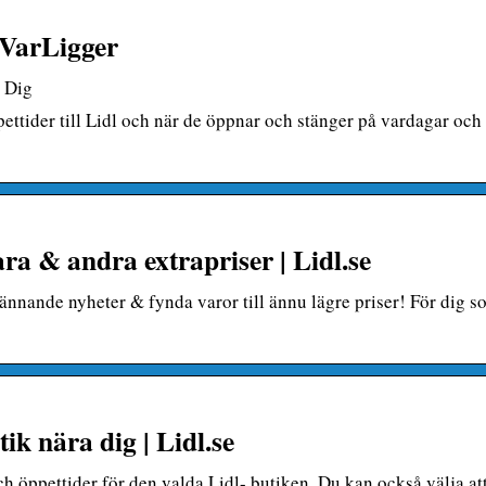
– VarLigger
a Dig
ppettider till Lidl och när de öppnar och stänger på vardagar och
ra & andra extrapriser | Lidl.se
nnande nyheter & fynda varor till ännu lägre priser! För dig s
ik nära dig | Lidl.se
ch öppettider för den valda Lidl- butiken. Du kan också välja att