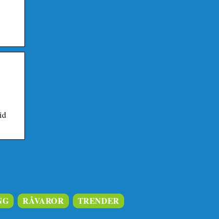
id
NG
RÅVAROR
TRENDER