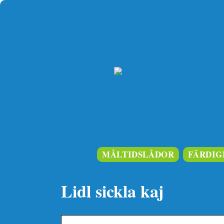
MÅLTIDSLÅDOR
FÄRDIG
Lidl sickla kaj