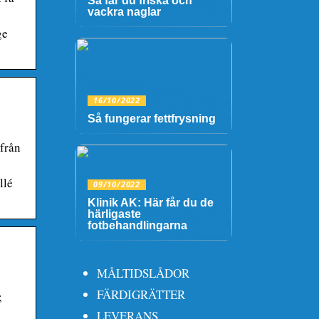
Så får du friska och
vackra naglar
ge
16/10/2022
Så fungerar fettfrysning
från
llé
09/10/2022
Klinik AK: Här får du de
härligaste
fotbehandlingarna
MÅLTIDSLÅDOR
FÄRDIGRÄTTER
;
LEVERANS