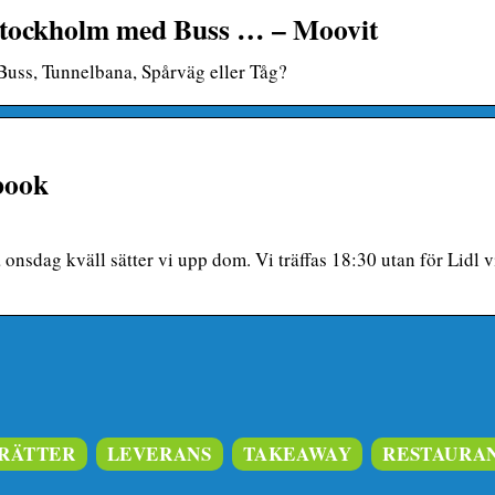
i Stockholm med Buss … – Moovit
Buss, Tunnelbana, Spårväg eller Tåg?
book
å onsdag kväll sätter vi upp dom. Vi träffas 18:30 utan för Lidl v
RÄTTER
LEVERANS
TAKEAWAY
RESTAURA