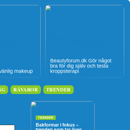
Beautyforum.dk Gör något
bra för dig själv och testa
givänlig makeup
kroppsterapi
NG
RÅVAROR
TRENDER
TRENDER
Bakformar i fokus –
trenden som tar över