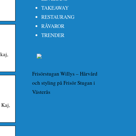
TAKEAWAY
RESTAURANG
RÅVAROR
TRENDER
kaj,
Frisörstugan Willys – Hårvård
och styling på Frisör Stugan i
Västerås
 Kaj,