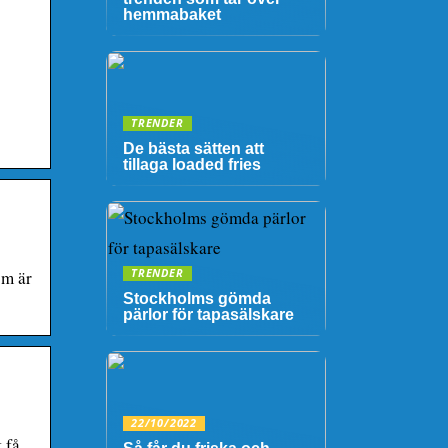
hemmabaket
TRENDER
De bästa sätten att
tillaga loaded fries
om är
TRENDER
Stockholms gömda
pärlor för tapasälskare
22/10/2022
 få