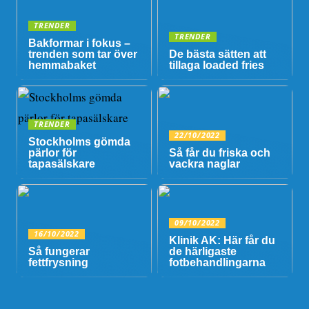
TRENDER
TRENDER
Bakformar i fokus –
trenden som tar över
De bästa sätten att
hemmabaket
tillaga loaded fries
TRENDER
22/10/2022
Stockholms gömda
pärlor för
Så får du friska och
tapasälskare
vackra naglar
09/10/2022
16/10/2022
Klinik AK: Här får du
Så fungerar
de härligaste
fettfrysning
fotbehandlingarna