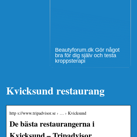
Beautyforum.dk Gör något
bra för dig själv och testa
kroppsterapi
Kvicksund restaurang
http s://www.tripadvisor.se › … › Kvicksund
De bästa restaurangerna i
Kvicksund – Tripadvisor