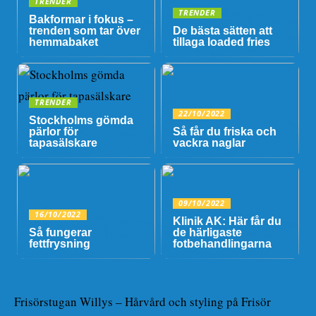
TRENDER
TRENDER
Bakformar i fokus –
trenden som tar över
De bästa sätten att
hemmabaket
tillaga loaded fries
TRENDER
22/10/2022
Stockholms gömda
pärlor för
Så får du friska och
tapasälskare
vackra naglar
09/10/2022
16/10/2022
Klinik AK: Här får du
Så fungerar
de härligaste
fettfrysning
fotbehandlingarna
Frisörstugan Willys – Hårvård och styling på Frisör