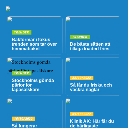
TRENDER
TRENDER
Bakformar i fokus –
trenden som tar över
De bästa sätten att
hemmabaket
tillaga loaded fries
TRENDER
22/10/2022
Stockholms gömda
pärlor för
Så får du friska och
tapasälskare
vackra naglar
09/10/2022
16/10/2022
Klinik AK: Här får du
Så fungerar
de härligaste