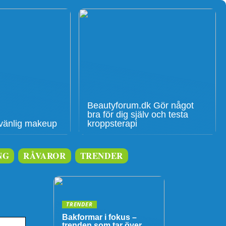
Beautyforum.dk Gör något
bra för dig själv och testa
givänlig makeup
kroppsterapi
NG
RÅVAROR
TRENDER
TRENDER
Bakformar i fokus –
trenden som tar över