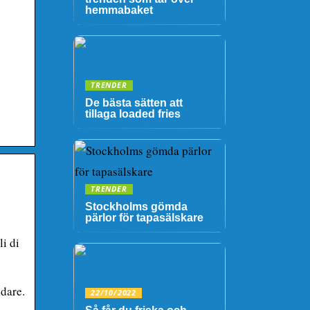
hemmabaket
TRENDER
De bästa sätten att
tillaga loaded fries
TRENDER
Stockholms gömda
pärlor för tapasälskare
i di
dare.
22/10/2022