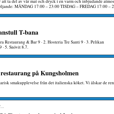
r att ta del av vår mat och dryck i en varm och inbjudande atmos
 är följande: MÅNDAG 17:00 – 23:00 TISDAG – FREDAG 17:00 – 2
anstull T-bana
ra Restaurang & Bar 9 · 2. Hosteria Tre Santi 9 · 3. Pelikan
· 5. Snövit 8.7.
sk restaurang på Kungsholmen
narisk smakupplevelse från det italienska köket. Vi älskar de re
 f…