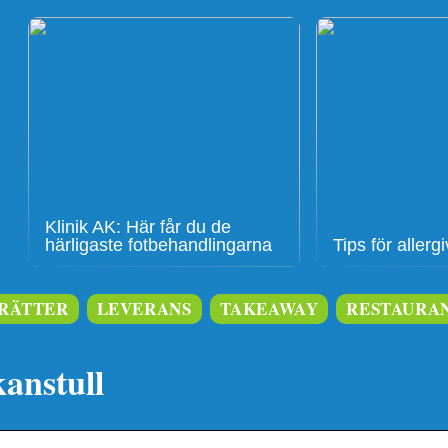
Klinik AK: Här får du de
härligaste fotbehandlingarna
Tips för aller
RÄTTER
LEVERANS
TAKEAWAY
RESTAURA
kanstull