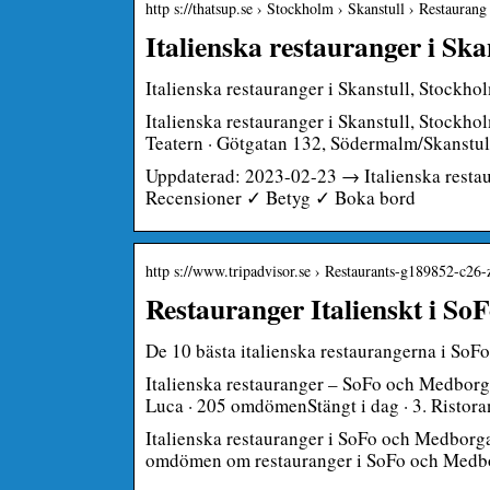
http s://thatsup.se › Stockholm › Skanstull › Restaurang
Italienska restauranger i Sk
Italienska restauranger i Skanstull, Stockho
Italienska restauranger i Skanstull, Stockho
Teatern · Götgatan 132, Södermalm/Skanstul
Uppdaterad: 2023-02-23 → Italienska restau
Recensioner ✓ Betyg ✓ Boka bord
http s://www.tripadvisor.se › Restaurants-g189852-c26
Restauranger Italienskt i S
De 10 bästa italienska restaurangerna i So
Italienska restauranger – SoFo och Medborga
Luca · 205 omdömenStängt i dag · 3. Ristor
Italienska restauranger i SoFo och Medborga
omdömen om restauranger i SoFo och Medborg