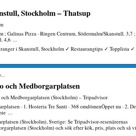
anstull, Stockholm – Thatsup
lm
lm ; Galinas Pizza · Ringen Centrum, Södermalm/Skanstull. 3,7 ;
l. 4,6 …
ranger i Skanstull, Stockholm ✓ Restaurangtips ✓ Topplista ✓
-z…
oFo och Medborgarplatsen
Fo och Medborgarplatsen (Stockholm) – Tripadvisor
rplatsen · 1. Hosteria Tre Santi · 368 omdömenÖppet nu · 2. Del
ante …
rplatsen (Stockholm), Sverige: Se Tripadvisor-resenärernas
arplatsen (Stockholm) och sök efter kök, pris, plats och så vi