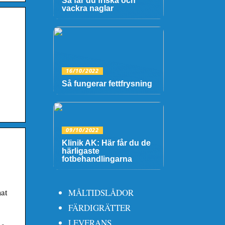
Så får du friska och
vackra naglar
16/10/2022
Så fungerar fettfrysning
09/10/2022
Klinik AK: Här får du de
härligaste
fotbehandlingarna
mat
MÅLTIDSLÅDOR
FÄRDIGRÄTTER
LEVERANS