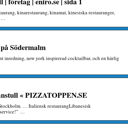
| företag | eniro.se | sida 1
staurang, kinarestaurang, kinamat, kinesiska restauranger,
, …
ng på Södermalm
t inredning, new york inspirerad cocktailbar, och en härlig
Skanstull « PIZZATOPPEN.SE
, Stockholm. … Italiensk restaurangLibanesisk
 service!” …