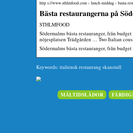
http s://www.sthlmfood.com › lunch-middag › basta-re
Bästa restaurangerna på 
STHLMFOOD
Södermalms bästa restauranger, från budget t
nöjesplatsen Trädgården … Two Italian cous
Södermalms bästa restauranger, från budget t
Keywords: italiensk restaurang skanstull
MÅLTIDSLÅDOR
FÄRDIG