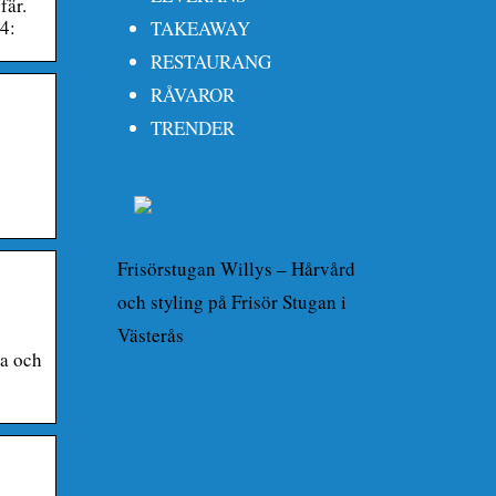
fär.
4:
TAKEAWAY
RESTAURANG
RÅVAROR
TRENDER
Frisörstugan Willys – Hårvård
och styling på Frisör Stugan i
Västerås
na och