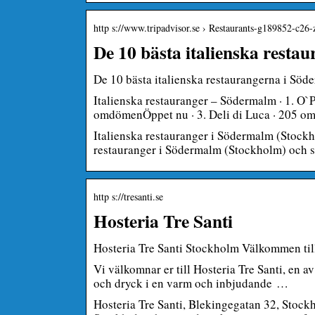
http s://www.tripadvisor.se › Restaurants-g189852-c26
De 10 bästa italienska rest
De 10 bästa italienska restaurangerna i Sö
Italienska restauranger – Södermalm · 1. O`P
omdömenÖppet nu · 3. Deli di Luca · 205 o
Italienska restauranger i Södermalm (Stock
restauranger i Södermalm (Stockholm) och sök
http s://tresanti.se
Hosteria Tre Santi
Hosteria Tre Santi Stockholm Välkommen till
Vi välkomnar er till Hosteria Tre Santi, en av
och dryck i en varm och inbjudande …
Hosteria Tre Santi, Blekingegatan 32, Stockho