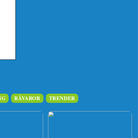
NG
RÅVAROR
TRENDER