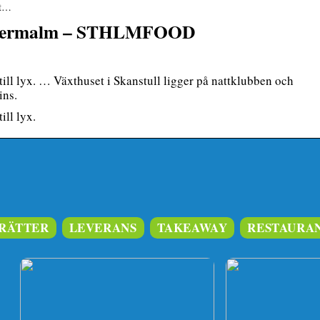
st…
Södermalm – STHLMFOOD
ill lyx. … Växthuset i Skanstull ligger på nattklubben och
ins.
ill lyx.
RÄTTER
LEVERANS
TAKEAWAY
RESTAURA