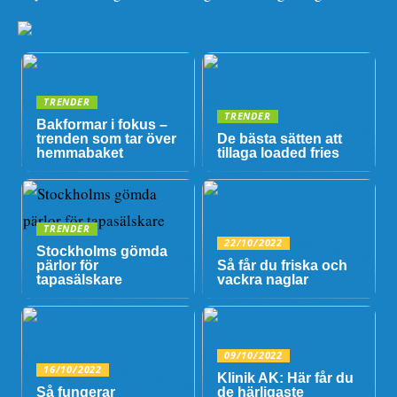
TRENDER
TRENDER
Bakformar i fokus –
trenden som tar över
De bästa sätten att
hemmabaket
tillaga loaded fries
TRENDER
22/10/2022
Stockholms gömda
pärlor för
Så får du friska och
tapasälskare
vackra naglar
09/10/2022
16/10/2022
Klinik AK: Här får du
Så fungerar
de härligaste