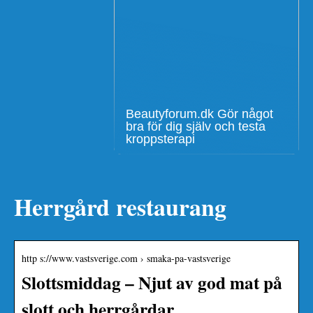
Beautyforum.dk Gör något
bra för dig själv och testa
kroppsterapi
Herrgård restaurang
http s://www.vastsverige.com › smaka-pa-vastsverige
Slottsmiddag – Njut av god mat på
slott och herrgårdar