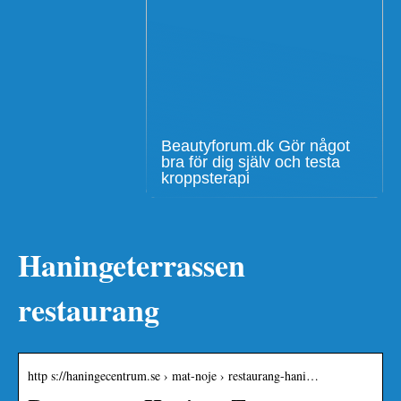
Beautyforum.dk Gör något
bra för dig själv och testa
kroppsterapi
Haningeterrassen
restaurang
http s://haningecentrum.se › mat-noje › restaurang-hani…