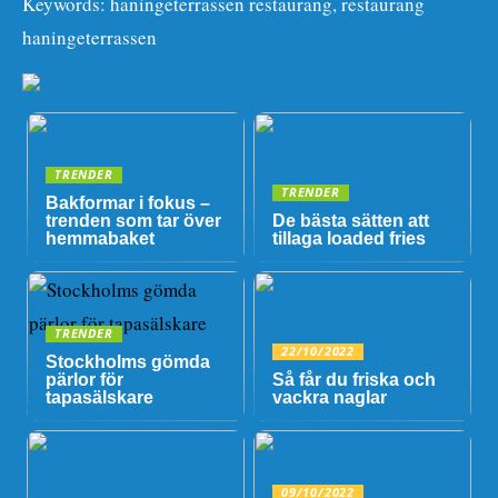
Keywords: haningeterrassen restaurang, restaurang
haningeterrassen
TRENDER
TRENDER
Bakformar i fokus –
trenden som tar över
De bästa sätten att
hemmabaket
tillaga loaded fries
TRENDER
22/10/2022
Stockholms gömda
pärlor för
Så får du friska och
tapasälskare
vackra naglar
09/10/2022