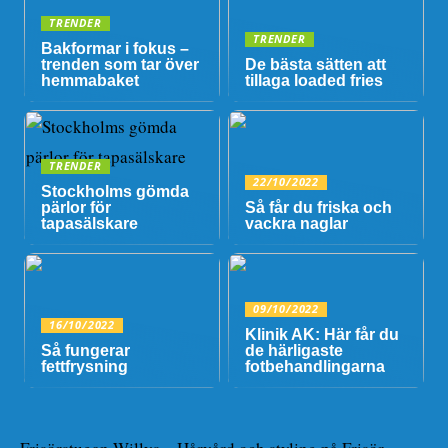
TRENDER
TRENDER
Bakformar i fokus –
trenden som tar över
De bästa sätten att
hemmabaket
tillaga loaded fries
TRENDER
22/10/2022
Stockholms gömda
pärlor för
Så får du friska och
tapasälskare
vackra naglar
09/10/2022
16/10/2022
Klinik AK: Här får du
Så fungerar
de härligaste
fettfrysning
fotbehandlingarna