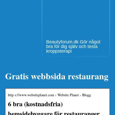
Beautyforum.dk Gör något
bra för dig själv och testa
kroppsterapi
Gratis webbsida restaurang
http s://www.websiteplanet.com › Website Planet › Blogg
6 bra (kostnadsfria)
hemsidebyggare för restauranger