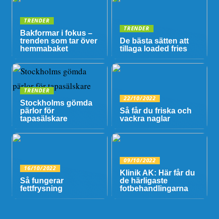
TRENDER
TRENDER
Bakformar i fokus –
trenden som tar över
De bästa sätten att
hemmabaket
tillaga loaded fries
TRENDER
22/10/2022
Stockholms gömda
pärlor för
Så får du friska och
tapasälskare
vackra naglar
09/10/2022
16/10/2022
Klinik AK: Här får du
Så fungerar
de härligaste
fettfrysning
fotbehandlingarna