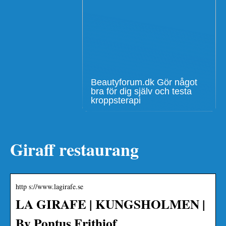
Beautyforum.dk Gör något
bra för dig själv och testa
kroppsterapi
Giraff restaurang
http s://www.lagirafe.se
LA GIRAFE | KUNGSHOLMEN |
By Pontus Frithiof