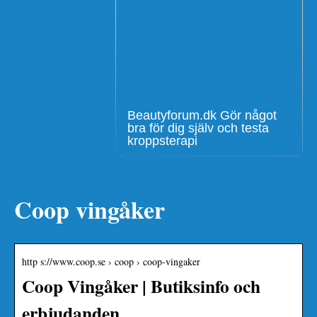
Beautyforum.dk Gör något
bra för dig själv och testa
kroppsterapi
Coop vingåker
http s://www.coop.se › coop › coop-vingaker
Coop Vingåker | Butiksinfo och
erbjudanden