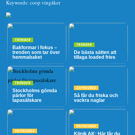
Keywords: coop vingåker
TRENDER
TRENDER
Bakformar i fokus –
trenden som tar över
De bästa sätten att
hemmabaket
tillaga loaded fries
TRENDER
22/10/2022
Stockholms gömda
pärlor för
Så får du friska och
tapasälskare
vackra naglar
09/10/2022
16/10/2022
Klinik AK: Här får du