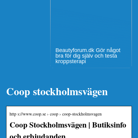
Beautyforum.dk Gör något
bra för dig själv och testa
kroppsterapi
Coop stockholmsvägen
http s://www.coop.se › coop › coop-stockholmsvagen
Coop Stockholmsvägen | Butiksinfo
och erbjudanden