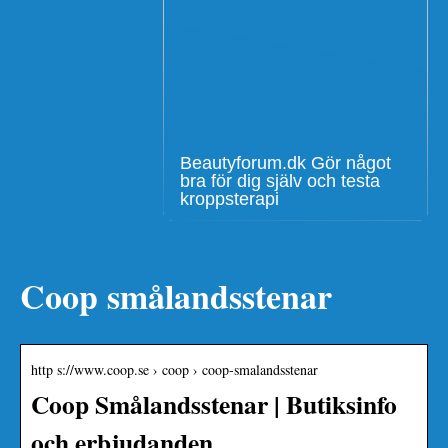
Beautyforum.dk Gör något
bra för dig själv och testa
kroppsterapi
Coop smålandsstenar
http s://www.coop.se › coop › coop-smalandsstenar
Coop Smålandsstenar | Butiksinfo
och erbjudanden