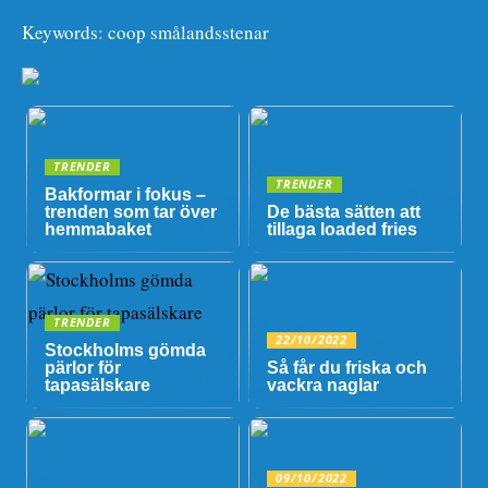
Keywords: coop smålandsstenar
TRENDER
TRENDER
Bakformar i fokus –
trenden som tar över
De bästa sätten att
hemmabaket
tillaga loaded fries
TRENDER
22/10/2022
Stockholms gömda
pärlor för
Så får du friska och
tapasälskare
vackra naglar
09/10/2022