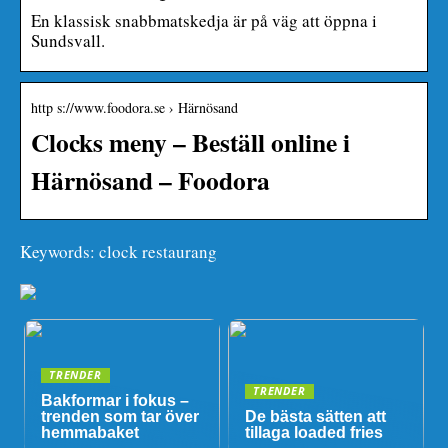
En klassisk snabbmatskedja är på väg att öppna i
Sundsvall.
http s://www.foodora.se › Härnösand
Clocks meny – Beställ online i
Härnösand – Foodora
Keywords: clock restaurang
TRENDER
TRENDER
Bakformar i fokus –
trenden som tar över
De bästa sätten att
hemmabaket
tillaga loaded fries