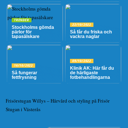
TRENDER
22/10/2022
Stockholms gömda
pärlor för
Så får du friska och
tapasälskare
vackra naglar
09/10/2022
16/10/2022
Klinik AK: Här får du
Så fungerar
de härligaste
fettfrysning
fotbehandlingarna
Frisörstugan Willys – Hårvård och styling på Frisör
Stugan i Västerås