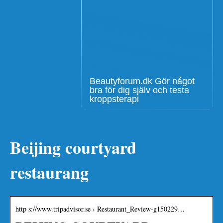
Beautyforum.dk Gör något
bra för dig själv och testa
kroppsterapi
Beijing courtyard
restaurang
http s://www.tripadvisor.se › Restaurant_Review-g150229…