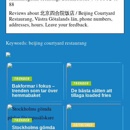
88
Reviews about 北京四合院饭店 / Beijing Courtyard
Restaurang, Västra Götalands län, phone numbers,
addresses, hours. Leave your feedback.
Keywords: beijing courtyard restaurang
TRENDER
TRENDER
Bakformar i fokus –
trenden som tar över
De bästa sätten att
hemmabaket
tillaga loaded fries
TRENDER
22/10/2022
Stockholms gömda