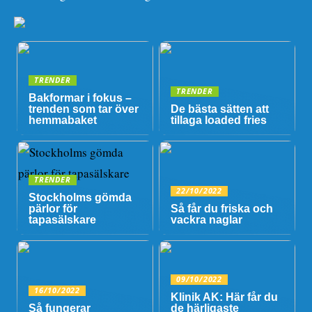
TRENDER
TRENDER
Bakformar i fokus –
trenden som tar över
De bästa sätten att
hemmabaket
tillaga loaded fries
TRENDER
22/10/2022
Stockholms gömda
pärlor för
Så får du friska och
tapasälskare
vackra naglar
09/10/2022
16/10/2022
Klinik AK: Här får du
Så fungerar
de härligaste