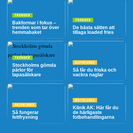
TRENDER
TRENDER
Bakformar i fokus –
trenden som tar över
De bästa sätten att
hemmabaket
tillaga loaded fries
TRENDER
22/10/2022
Stockholms gömda
pärlor för
Så får du friska och
tapasälskare
vackra naglar
09/10/2022
16/10/2022
Klinik AK: Här får du
Så fungerar
de härligaste
fettfrysning
fotbehandlingarna